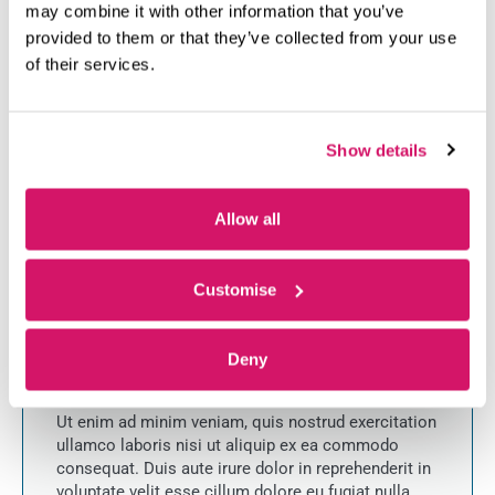
anim id est laborum.
may combine it with other information that you’ve
provided to them or that they’ve collected from your use
of their services.
Show details
Allow all
Company Name
Customise
Lorem ipsum dolor sit amet, consectetur adipiscing
elit, sed do eiusmod tempor incididunt ut labore et
Deny
dolore magna aliqua.
Ut enim ad minim veniam, quis nostrud exercitation
ullamco laboris nisi ut aliquip ex ea commodo
consequat. Duis aute irure dolor in reprehenderit in
voluptate velit esse cillum dolore eu fugiat nulla