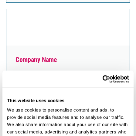
Company Name
Lorem ipsum dolor sit amet, consectetur adipiscing
elit, sed do eiusmod tempor incididunt ut labore et
dolore magna aliqua.
Ut enim ad minim veniam, quis nostrud exercitation
This website uses cookies
ullamco laboris nisi ut aliquip ex ea commodo
We use cookies to personalise content and ads, to
consequat. Duis aute irure dolor in reprehenderit in
provide social media features and to analyse our traffic.
voluptate velit esse cillum dolore eu fugiat nulla
We also share information about your use of our site with
pariatur. Excepteur sint occaecat cupidatat non
proident, sunt in culpa qui officia deserunt mollit
our social media, advertising and analytics partners who